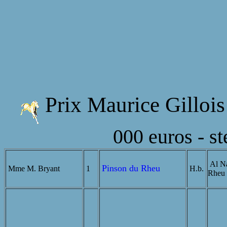
Prix Maurice Gilloi
000 euros - st
Al Na
Pinson du Rheu
Mme M. Bryant
1
H.b.
Rheu