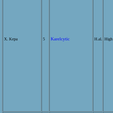
Karelcytic
X. Kepa
5
H.al.
High 