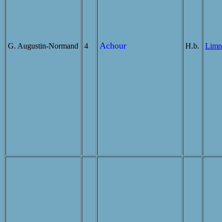
Achour
G. Augustin-Normand
4
H.b.
Limn