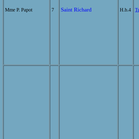
Saint Richard
Mme P. Papot
7
H.b.4
T