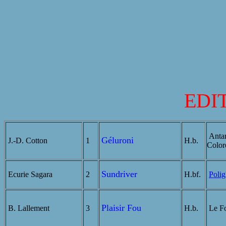
EDI
Antar
Géluroni
J.-D. Cotton
1
H.b.
Color
Sundriver
Ecurie Sagara
2
H.bf.
Polig
Plaisir Fou
B. Lallement
3
H.b.
Le Fo