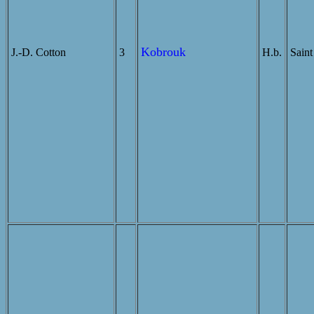
Kobrouk
J.-D. Cotton
3
H.b.
Saint 