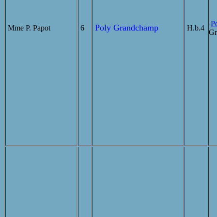
Po
Poly Grandchamp
Mme P. Papot
6
H.b.4
Gr