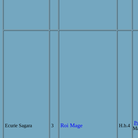
Po
Roi Mage
Ecurie Sagara
3
H.b.4
Ma