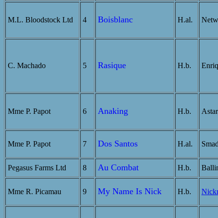
Boisblanc
M.L. Bloodstock Ltd
4
H.al.
Netwo
Rasique
C. Machado
5
H.b.
Enriq
Anaking
Mme P. Papot
6
H.b.
Astar
Dos Santos
Mme P. Papot
7
H.al.
Smado
Au Combat
Pegasus Farms Ltd
8
H.b.
Balli
My Name Is Nick
Mme R. Picamau
9
H.b.
Nick