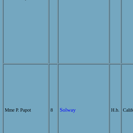
Solway
Mme P. Papot
8
H.b.
Calif