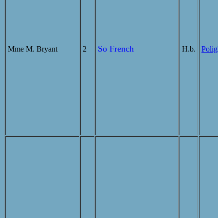
So French
Mme M. Bryant
2
H.b.
Polig