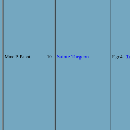
Sainte Turgeon
Mme P. Papot
10
F.gr.4
T