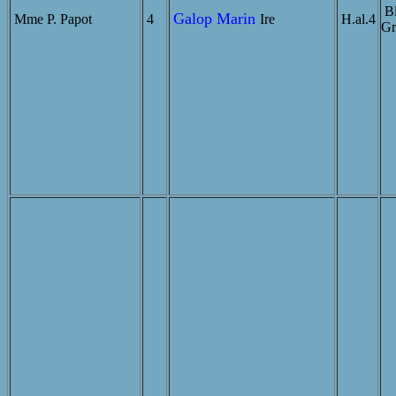
Bl
Galop Marin
Mme P. Papot
4
Ire
H.al.4
Gr