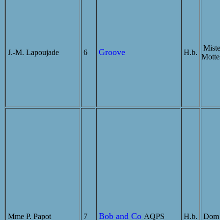
Miste
Groove
J.-M. Lapoujade
6
H.b.
Motte
Bob and Co
Mme P. Papot
7
AQPS
H.b.
Dom A