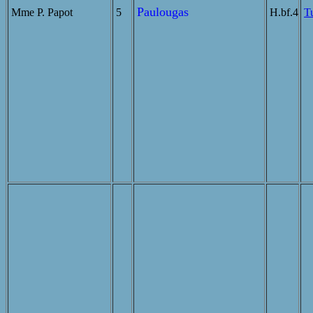
Paulougas
Mme P. Papot
5
H.bf.4
T