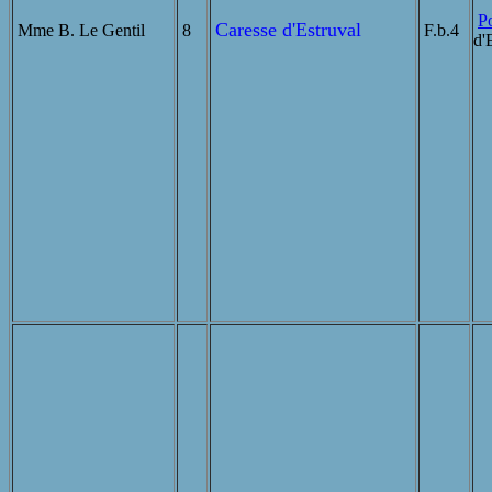
Po
Caresse d'Estruval
Mme B. Le Gentil
8
F.b.4
d'