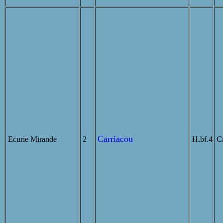
Carriacou
Ecurie Mirande
2
H.bf.4
Ca