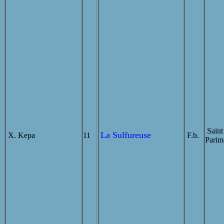
Saint 
La Sulfureuse
X. Kepa
11
F.b.
Parim