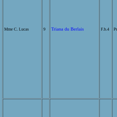
Triana du Berlais
Mme C. Lucas
9
F.b.4
Pr