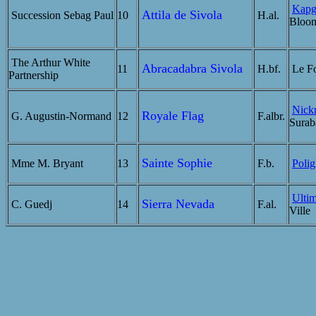
Kapg
Attila de Sivola
Succession Sebag Paul
10
H.al.
Bloo
The Arthur White
Abracadabra Sivola
11
H.bf.
Le Fo
Partnership
Nick
Royale Flag
G. Augustin-Normand
12
F.albr.
Surab
Sainte Sophie
Mme M. Bryant
13
F.b.
Polig
Ulti
Sierra Nevada
C. Guedj
14
F.al.
Ville