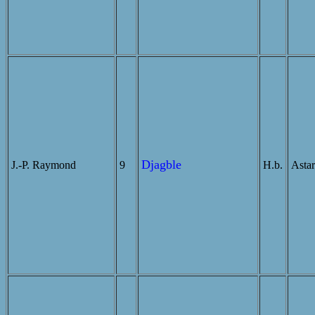
Djagble
J.-P. Raymond
9
H.b.
Astar