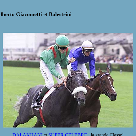
lberto Giacometti
et
Balestrini
DALAKHANI
et
SUPER CELEBRE
: la grande Classe!