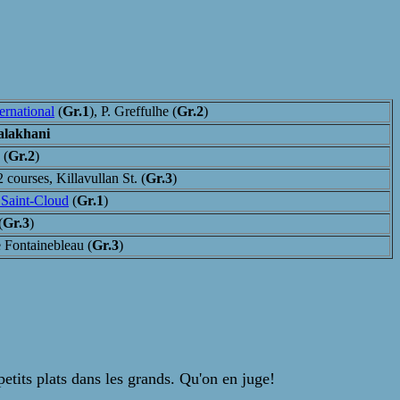
ernational
(
Gr.1
), P. Greffulhe (
Gr.2
)
lakhani
 (
Gr.2
)
 courses, Killavullan St. (
Gr.3
)
 Saint-Cloud
(
Gr.1
)
(
Gr.3
)
 Fontainebleau (
Gr.3
)
petits plats dans les grands. Qu'on en juge!