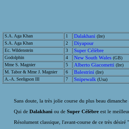
Dalakhani
S.A. Aga Khan
1
(Ire)
Diyapour
S.A. Aga Khan
2
Super Célèbre
Ec. Wildenstein
3
New South Wales
Godolphin
4
(GB)
Alberto Giacometti
Mme S. Magnier
5
(Ire)
Balestrini
M. Tabor & Mme J. Magnier
6
(Ire)
Snipewalk
A.-A. Seeligson III
7
(Usa)
Sans doute, la très jolie course du plus beau dimanc
Qui de
Dalakhani
ou de
Super Célèbre
est le meilleu
Résolument classique, l'avant-course de ce très désiré "