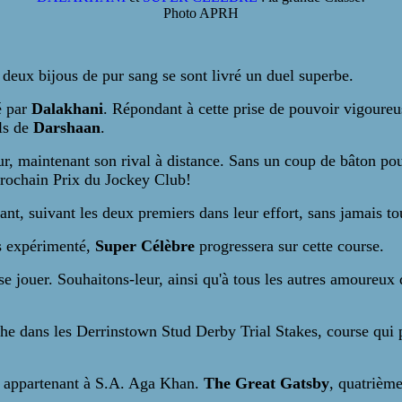
Photo APRH
deux bijous de pur sang se sont livré un duel superbe.
é par
Dalakhani
. Répondant à cette prise de pouvoir vigoure
ils de
Darshaan
.
leur, maintenant son rival à distance. Sans un coup de bâton p
prochain Prix du Jockey Club!
t, suivant les deux premiers dans leur effort, sans jamais tou
s expérimenté,
Super Célèbre
progressera sur cette course.
 se jouer. Souhaitons-leur, ainsi qu'à tous les autres amoureu
he dans les Derrinstown Stud Derby Trial Stakes, course qui
appartenant à S.A. Aga Khan.
The Great Gatsby
, quatrièm