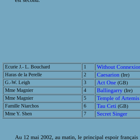
est second.
Without Connexi
Ecurie J.- L. Bouchard
1
Caesarion
Haras de la Perelle
2
(Ire)
Act One
G.-W. Leigh
3
(GB)
Ballingarry
Mme Magnier
4
(Ire)
Temple of Artemi
Mme Magnier
5
Tau Ceti
Famille Niarchos
6
(GB)
Secret Singer
Mme Y. Shen
7
Au 12 mai 2002, au matin, le principal espoir françai