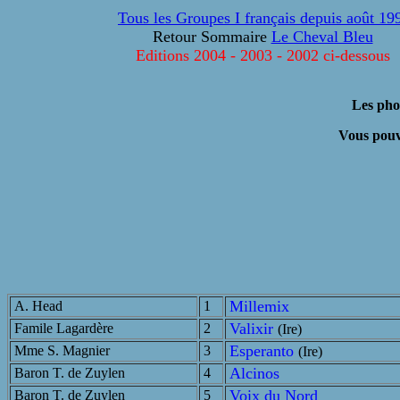
Tous les Groupes I français depuis août 19
Retour Sommaire
Le Cheval Bleu
Editions 2004 - 2003 - 2002 ci-dessous
Les phot
Vous pouv
Millemix
A. Head
1
Valixir
Famile Lagardère
2
(Ire)
Esperanto
Mme S. Magnier
3
(Ire)
Alcinos
Baron T. de Zuylen
4
Voix du Nord
Baron T. de Zuylen
5