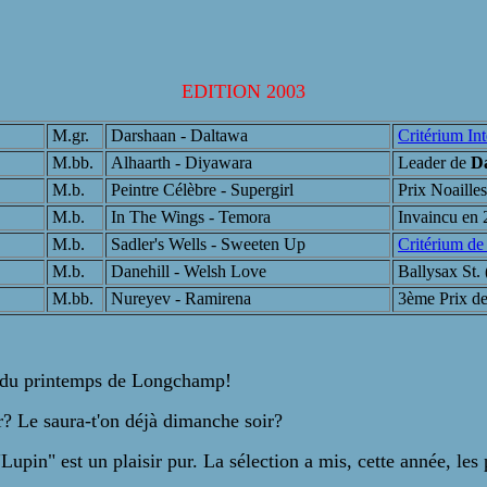
EDITION 2003
M.gr.
Darshaan - Daltawa
Critérium Int
M.bb.
Alhaarth - Diyawara
Leader de
Da
M.b.
Peintre Célèbre - Supergirl
Prix Noailles
M.b.
In The Wings - Temora
Invaincu en 2
M.b.
Sadler's Wells - Sweeten Up
Critérium de
M.b.
Danehill - Welsh Love
Ballysax St. 
M.bb.
Nureyev - Ramirena
3ème Prix de
he du printemps de Longchamp!
r? Le saura-t'on déjà dimanche soir?
Lupin" est un plaisir pur. La sélection a mis, cette année, les 