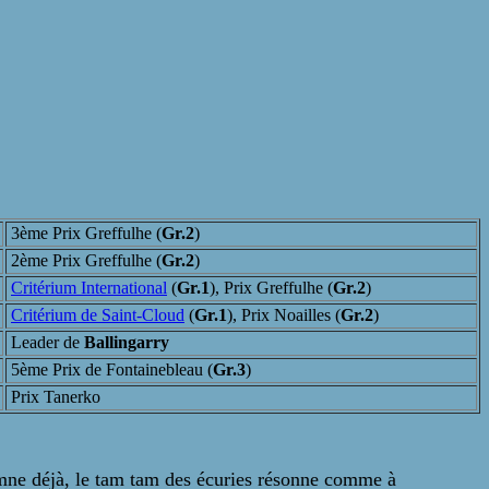
3ème Prix Greffulhe (
Gr.2
)
2ème Prix Greffulhe (
Gr.2
)
Critérium International
(
Gr.1
), Prix Greffulhe (
Gr.2
)
Critérium de Saint-Cloud
(
Gr.1
), Prix Noailles (
Gr.2
)
Leader de
Ballingarry
5ème Prix de Fontainebleau (
Gr.3
)
Prix Tanerko
omne déjà, le tam tam des écuries résonne comme à