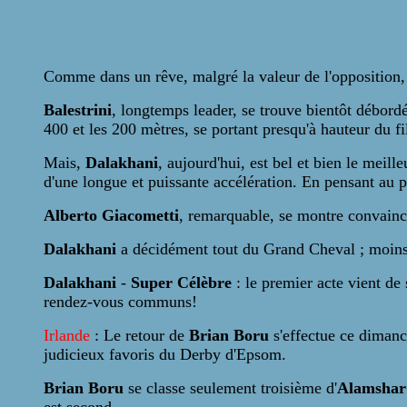
Comme dans un rêve, malgré la valeur de l'opposition, 
Balestrini
, longtemps leader, se trouve bientôt débord
400 et les 200 mètres, se portant presqu'à hauteur du f
Mais,
Dalakhani
, aujourd'hui, est bel et bien le meil
d'une longue et puissante accélération. En pensant au 
Alberto Giacometti
, remarquable, se montre convaincan
Dalakhani
a décidément tout du Grand Cheval ; moin
Dalakhani
-
Super Célèbre
: le premier acte vient de
rendez-vous communs!
Irlande
: Le retour de
Brian Boru
s'effectue ce dimanc
judicieux favoris du Derby d'Epsom.
Brian Boru
se classe seulement troisième d'
Alamshar