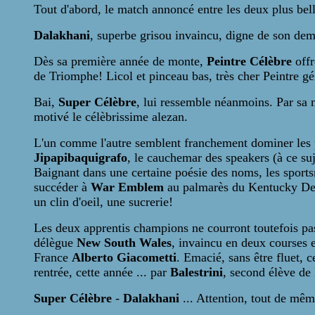
Tout d'abord, le match annoncé entre les deux plus bell
Dalakhani
, superbe grisou invaincu, digne de son dem
Dès sa première année de monte,
Peintre Célèbre
offr
de Triomphe! Licol et pinceau bas, très cher Peintre gé
Bai,
Super Célèbre
, lui ressemble néanmoins. Par sa m
motivé le célèbrissime alezan.
L'un comme l'autre semblent franchement dominer les p
Jipapibaquigrafo
,
le cauchemar des speakers (à ce suj
Baignant dans une certaine poésie des noms, les sport
succéder à
War Emblem
au palmarès du Kentucky Der
un clin d'oeil, une sucrerie!
Les deux apprentis champions ne courront toutefois pa
délègue
New South Wales
, invaincu en deux courses 
France
Alberto Giacometti
. Emacié, sans être fluet, c
rentrée, cette année ... par
Balestrini
, second élève de 
Super Célèbre
-
Dalakhani
... Attention, tout de mêm