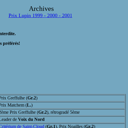
Archives
Prix Lupin 1999 - 2000 - 2001
nterdite.
 préférés!
rix Greffulhe (
Gr.2
)
rix Matchem (
L.
)
ème Prix Greffulhe (
Gr.2
), rétrogradé 5ème
eader de
Voix du Nord
Critérium de Saint-Cloud
(
Gr.1
), Prix Noailles (
Gr.2
)