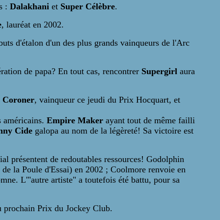
s :
Dalakhani
et
Super Célèbre
.
e
, lauréat en 2002.
uts d'étalon d'un des plus grands vainqueurs de l'Arc
lération de papa? En tout cas, rencontrer
Supergirl
aura
s
Coroner
, vainqueur ce jeudi du Prix Hocquart, et
s américains.
Empire Maker
ayant tout de même failli
nny Cide
galopa au nom de la légèreté! Sa victoire est
ial présentent de redoutables ressources! Godolphin
 de la Poule d'Essai) en 2002 ; Coolmore renvoie en
mne. L'"autre artiste" a toutefois été battu, pour sa
du prochain Prix du Jockey Club.