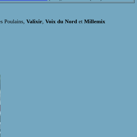
es Poulains,
Valixir
,
Voix du Nord
et
Millemix