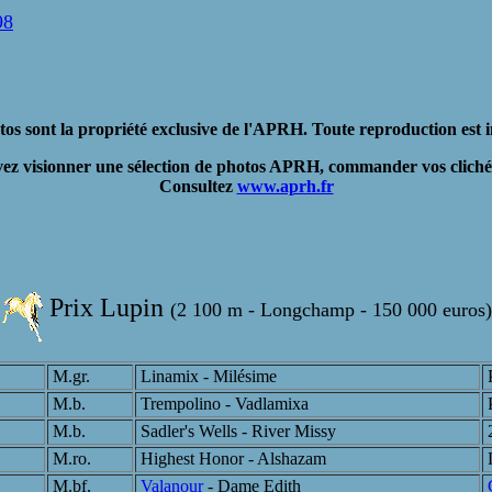
98
os sont la propriété exclusive de l'APRH. Toute reproduction est i
ez visionner une sélection de photos APRH, commander vos clichés
Consultez
www.aprh.fr
Prix Lupin
(2 100 m - Longchamp - 150 000 euros)
M.gr.
Linamix - Milésime
P
M.b.
Trempolino - Vadlamixa
P
M.b.
Sadler's Wells - River Missy
2
M.ro.
Highest Honor - Alshazam
L
M.bf.
Valanour
- Dame Edith