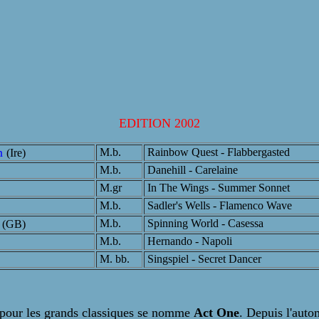
EDITION 2002
on
M.b.
Rainbow Quest - Flabbergasted
(Ire)
M.b.
Danehill - Carelaine
M.gr
In The Wings - Summer Sonnet
M.b.
Sadler's Wells - Flamenco Wave
s
M.b.
Spinning World - Casessa
(GB)
M.b.
Hernando - Napoli
M. bb.
Singspiel - Secret Dancer
s pour les grands classiques se nomme
Act One
. Depuis l'aut