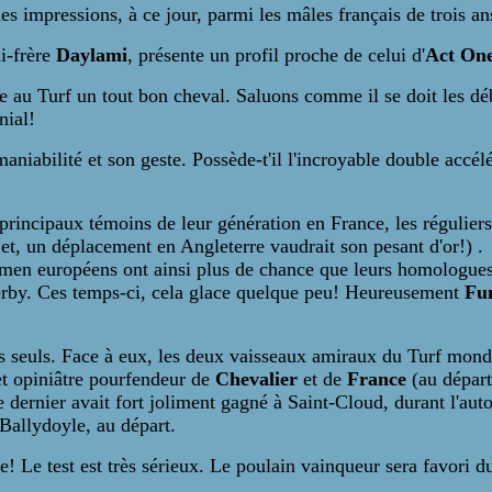
es impressions, à ce jour, parmi les mâles français de trois an
i-frère
Daylami
, présente un profil proche de celui d'
Act On
e au Turf un tout bon cheval. Saluons comme il se doit les déb
nial!
aniabilité et son geste. Possède-t'il l'incroyable double accé
rincipaux témoins de leur génération en France, les régulier
et, un déplacement en Angleterre vaudrait son pesant d'or!) .
smen européens ont ainsi plus de chance que leurs homologue
by. Ces temps-ci, cela glace quelque peu! Heureusement
Fu
s seuls. Face à eux, les deux vaisseaux amiraux du Turf mond
et opiniâtre pourfendeur de
Chevalier
et de
France
(au départ
e dernier avait fort joliment gagné à Saint-Cloud, durant l'auto
Ballydoyle, au départ.
e! Le test est très sérieux. Le poulain vainqueur sera favori 