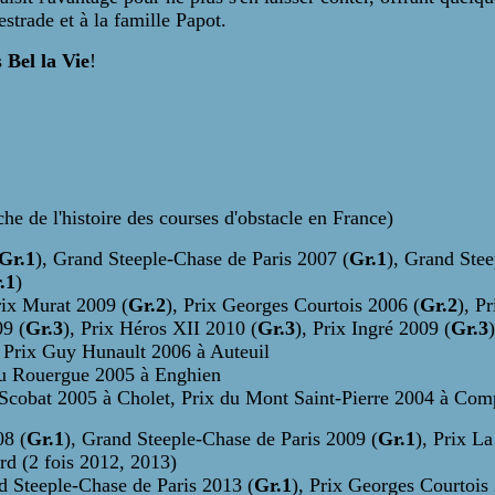
strade et à la famille Papot.
s
Bel la Vie
!
he de l'histoire des courses d'obstacle en France)
Gr.1
), Grand Steeple-Chase de Paris 2007 (
Gr.1
), Grand Stee
.1
)
rix Murat 2009 (
Gr.2
), Prix Georges Courtois 2006 (
Gr.2
), P
09 (
Gr.3
), Prix Héros XII 2010 (
Gr.3
), Prix Ingré 2009 (
Gr.3
, Prix Guy Hunault 2006 à Auteuil
du Rouergue 2005 à Enghien
 Scobat 2005 à Cholet, Prix du Mont Saint-Pierre 2004 à Comp
08 (
Gr.1
), Grand Steeple-Chase de Paris 2009 (
Gr.1
), Prix L
ard (2 fois 2012, 2013)
d Steeple-Chase de Paris 2013 (
Gr.1
), Prix Georges Courtois