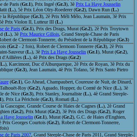
 de Paris (
Gr.1
), Prix Ingré (
Gr.3
), 3è
Prix La Haye Jousselin
atit (
L.
), 5è Prix Léon Olry-Roederer (
Gr.2
), Dawn Run (
L.
)
e la République (
Gr.3
), 2è Prix Méli Mélo, Jean Laumain, 3è Prix
 Prix Violon II, Lutteur III (
L.
)
e de Paris
(
Gr.1
), Prix des Drags, Murat (
Gr.2
), 2è Prix Troytown
d (
L.
), 3è
Prix Maurice Gillois
, Grand Steeple-Chase de Paris
Robert de Clermont-Tonnerre, du Président de la République (
Gr.3
)
ois (
Gr.2
- 2 fois), Robert de Clermont-Tonnerre (
Gr.3
), 2è Prix
Saint-Sauveur (
L.
), 3è
Prix La Haye Jousselin
(
Gr.1
), Murat (
Gr.2
),
 d'Aillières (
L.
), 4è Prix des Drags (
Gr.2
)
(
L.
), Karcimont, Duc d'Alburquerque, 2è Prix de Royan, 3è Prix du
ublique (
Gr.3
), Jean Laumain, 4è Prix Tofano, 5è Prix Santo Pietro
faure
(
Gr.1
), Go Ahead, Champaubert, Coureuse de Nuit, de Dinard,
 Talhouët-Roy (
Gr.2
), Aguado, Hopper, du Comté de Nice
(
L.
), 3è
le de Nice (
Gr.3
), Prix Stanley, Journaliste (
L.
), 4è Grand Steeple-
1
), Prix La Périchole (
Gr.3
), Romati (
L.
)
e la Gascogne, Grande Course de Haies de Cagnes (
L.
), 2è Grand
ghien (
Gr.2
), Prix Murat (
Gr.2
), 3è Prix des Drags (
Gr.2
), Roger
La Haye Jousselin
(
Gr.1
), Murat (
Gr.2
), G.C. de Haies d'Enghien,
5è Prix Georges Courtois (
Gr.2
), Robert de Clermont-Tonnerre,
 fois)
se de Paris 2007
, Grand Steeple-Chase de Paris 2011, Grand Steeple-