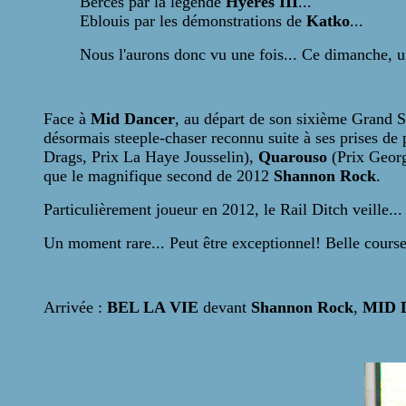
Bercés par la légende
Hyères III
...
Eblouis par les démonstrations de
Katko
...
Nous l'aurons donc vu une fois... Ce dimanche, u
Face à
Mid Dancer
, au départ de son sixième Grand 
désormais steeple-chaser reconnu suite à ses prises de
Drags, Prix La Haye Jousselin),
Quarouso
(Prix Georg
que le magnifique second de 2012
Shannon Rock
.
Particulièrement joueur en 2012, le Rail Ditch veille..
Un moment rare... Peut être exceptionnel! Belle course
Arrivée :
BEL LA VIE
devant
Shannon Rock
,
MID 