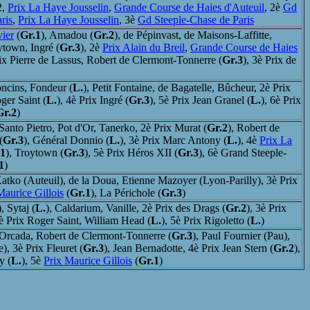
2,
Prix La Haye Jousselin
,
Grande Course de Haies d'Auteuil
, 2è
Gd
ris
,
Prix La Haye Jousselin
, 3è
Gd Steeple-Chase de Paris
ier
(
Gr.1
), Amadou (
Gr.2
), de Pépinvast, de Maisons-Laffitte,
ytown, Ingré (
Gr.3
), 2è
Prix Alain du Breil
,
Grande Course de Haies
rix Pierre de Lassus, Robert de Clermont-Tonnerre (
Gr.3
), 3è Prix de
ncins, Fondeur (
L.
), Petit Fontaine, de Bagatelle, Bûcheur, 2è Prix
oger Saint (
L.
), 4è Prix Ingré (
Gr.3
), 5è Prix Jean Granel (
L.
), 6è Prix
Gr.2
)
Santo Pietro, Pot d'Or, Tanerko, 2è Prix Murat (
Gr.2
), Robert de
(
Gr.3
), Général Donnio (
L.
), 3è Prix Marc Antony (
L.
), 4è
Prix La
.1
), Troytown (
Gr.3
), 5è Prix Héros XII (
Gr.3
), 6è Grand Steeple-
1
)
tko (Auteuil), de la Doua, Etienne Mazoyer (Lyon-Parilly), 3è Prix
Maurice Gillois
(
Gr.1
), La Périchole (
Gr.3
)
), Sytaj (
L.
), Caldarium, Vanille, 2è Prix des Drags (
Gr.2
), 3è Prix
4è Prix Roger Saint, William Head (
L.
), 5è Prix Rigoletto (
L.
)
 Orcada, Robert de Clermont-Tonnerre (
Gr.3
), Paul Fournier (Pau),
), 3è Prix Fleuret (
Gr.3
), Jean Bernadotte, 4è Prix Jean Stern (
Gr.2
),
y (
L.
), 5è
Prix Maurice Gillois
(
Gr.1
)