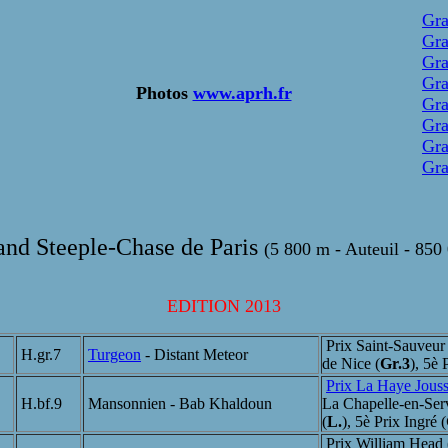
Gra
Gra
Gra
Gra
Photos
www.aprh.fr
Gra
Gra
Gra
Gra
and Steeple-Chase de Paris
(5 800 m - Auteuil - 850
EDITION 2013
Prix Saint-Sauveur 
H.gr.7
Turgeon
- Distant Meteor
de Nice (
Gr.3
), 5è 
Prix La Haye Jouss
H.bf.9
Mansonnien - Bab Khaldoun
La Chapelle-en-Serv
(
L.
), 5è Prix Ingré (
Prix William Head 