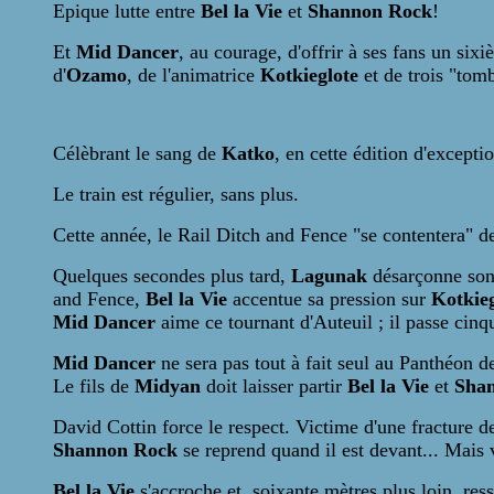
Epique lutte entre
Bel la Vie
et
Shannon Rock
!
Et
Mid Dancer
, au courage, d'offrir à ses fans un si
d'
Ozamo
, de l'animatrice
Kotkieglote
et de trois "tom
Célèbrant le sang de
Katko
, en cette édition d'excepti
Le train est régulier, sans plus.
Cette année, le Rail Ditch and Fence "se contentera" de
Quelques secondes plus tard,
Lagunak
désarçonne son
and Fence,
Bel la Vie
accentue sa pression sur
Kotkieg
Mid Dancer
aime ce tournant d'Auteuil ; il passe cinq
Mid Dancer
ne sera pas tout à fait seul au Panthéon 
Le fils de
Midyan
doit laisser partir
Bel la Vie
et
Sha
David Cottin force le respect. Victime d'une fracture de
Shannon Rock
se reprend quand il est devant... Mais v
Bel la Vie
s'accroche et, soixante mètres plus loin, res