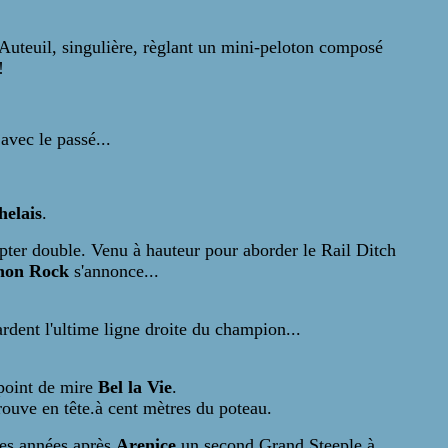
d'Auteuil, singulière, règlant un mini-peloton composé
!
avec le passé...
helais
.
er double. Venu à hauteur pour aborder le Rail Ditch
non Rock
s'annonce...
ardent l'ultime ligne droite du champion...
 point de mire
Bel la Vie
.
trouve en tête.à cent mètres du poteau.
ques années après
Arenice
un second Grand Steeple à