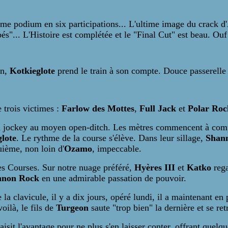
xième podium en six participations... L'ultime image du crack 
bés"... L'Histoire est complétée et le "Final Cut" est beau. Ouf
on,
Kotkieglote
prend le train à son compte. Douce passerelle 
 trois victimes :
Farlow des Mottes
,
Full Jack
et
Polar Roc
 jockey au moyen open-ditch. Les mètres commencent à compt
lote
. Le rythme de la course s'élève. Dans leur sillage,
Shan
uième, non loin d'
Ozamo
, impeccable.
des Courses. Sur notre nuage préféré,
Hyères III
et
Katko
reg
nnon Rock
en une admirable passation de pouvoir.
 la clavicule, il y a dix jours, opéré lundi, il a maintenant en
oilà, le fils de
Turgeon
saute "trop bien" la dernière et se re
saisit l'avantage pour ne plus s'en laisser conter, offrant quel