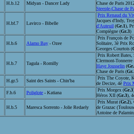
H.b.12
Midyan - Dancer Lady
Chase de Paris 201
Steeple-Chase de Pa
Prix Renaud du Viv
Jacques d'Indy, Tro
H.bf.7
Lavirco - Bibelle
d'Auteuil
(
Gr.1
), P
Compiègne (
Gr.3
)
Prix François de Po
H.b.6
Alamo Bay
- Ozee
Solitaire, 3è Prix R
Georges Courtois (
Prix Robert Bates, 
Clermont-Tonnerre 
H.b.7
Tagula - Romilly
Haye Jousselin
(
Gr
Chase de Paris (
Gr.
Prix The Coyote, Ka
H.gr.5
Saint des Saints - Chin'ba
de Decize, 4è
Prix 
Prix Morgex (
Gr.3
F.b.6
Poliglote
- Katiana
Héros XII (
Gr.3
), 
Prix Murat (
Gr.2
),
H.b.5
Maresca Sorrento - Jolie Redaely
de Grazac (Toulouse
Antoine de Palamin