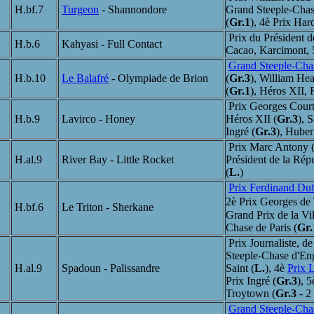
H.bf.7
Turgeon
- Shannondore
Grand Steeple-Chase
(
Gr.1
), 4è Prix Hard
Prix du Président d
H.b.6
Kahyasi - Full Contact
Cacao, Karcimont, 5è
Grand Steeple-Chas
H.b.10
Le Balafré
- Olympiade de Brion
(
Gr.3
), William Hea
(
Gr.1
), Héros XII, 
Prix Georges Court
H.b.9
Lavirco - Honey
Héros XII (
Gr.3
), 
Ingré (
Gr.3
), Hubert
Prix Marc Antony 
H.al.9
River Bay - Little Rocket
Président de la Rép
(
L.
)
Prix Ferdinand Du
2è Prix Georges de
H.bf.6
Le Triton - Sherkane
Grand Prix de la Vil
Chase de Paris (
Gr.
Prix Journaliste, d
Steeple-Chase d'En
H.al.9
Spadoun - Palissandre
Saint (
L.
), 4è
Prix 
Prix Ingré (
Gr.3
), 
Troytown (
Gr.3
- 2
Grand Steeple-Cha