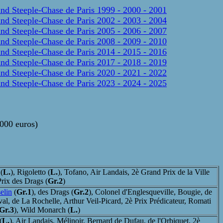
nd Steeple-Chase de Paris 1999 - 2000 - 2001
nd Steeple-Chase de Paris 2002 - 2003 - 2004
nd Steeple-Chase de Paris 2005 - 2006 - 2007
nd Steeple-Chase de Paris 2008 - 2009 - 2010
nd Steeple-Chase de Paris 2014 - 2015 - 2016
nd Steeple-Chase de Paris 2017 - 2018 - 2019
nd Steeple-Chase de Paris 2020 - 2021 - 2022
nd Steeple-Chase de Paris 2023 - 2024 - 2025
 000 euros)
(
L.
), Rigoletto (
L.
), Tofano, Air Landais, 2è Grand Prix de la Ville
Prix des Drags (
Gr.2
)
elin
(
Gr.1
), des Drags (
Gr.2
), Colonel d'Englesqueville, Bougie, de
al, de La Rochelle, Arthur Veil-Picard, 2è Prix Prédicateur, Romati
Gr.3
), Wild Monarch (
L.
)
(
L.
), Air Landais, Mélinoir, Bernard de Dufau, de l'Orbiquet, 2è