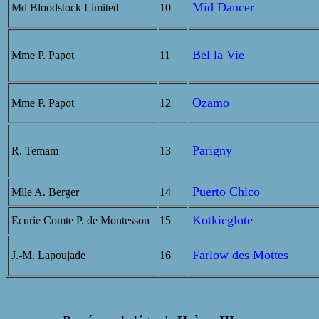
Mid Dancer
Md Bloodstock Limited
10
Bel la Vie
Mme P. Papot
11
Ozamo
Mme P. Papot
12
Parigny
R. Temam
13
Puerto Chico
Mlle A. Berger
14
Kotkieglote
Ecurie Comte P. de Montesson
15
Farlow des Mottes
J.-M. Lapoujade
16