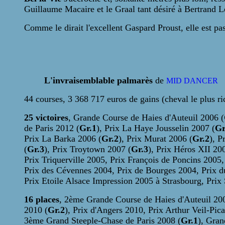
Guillaume Macaire et le Graal tant désiré à Bertrand Le
Comme le dirait l'excellent Gaspard Proust, elle est pa
L'invraisemblable palmarès
de
MID DANCER
44 courses, 3 368 717 euros de gains (cheval le plus ric
25 victoires
, Grande Course de Haies d'Auteuil 2006 (
de Paris 2012 (
Gr.1
), Prix La Haye Jousselin 2007 (
Gr
Prix La Barka 2006 (
Gr.2
), Prix Murat 2006 (
Gr.2
), P
(
Gr.3
), Prix Troytown 2007 (
Gr.3
), Prix Héros XII 20
Prix Triquerville 2005, Prix François de Poncins 2005
Prix des Cévennes 2004, Prix de Bourges 2004, Prix 
Prix Etoile Alsace Impression 2005 à Strasbourg, Prix
16 places
, 2ème Grande Course de Haies d'Auteuil 20
2010 (
Gr.2
), Prix d'Angers 2010, Prix Arthur Veil-Pic
3ème Grand Steeple-Chase de Paris 2008 (
Gr.1
), Gran