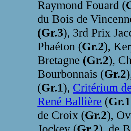
Raymond Fouard (
du Bois de Vincenn
(Gr.3
), 3rd Prix Ja
Phaéton (
Gr.2
), Ke
Bretagne
(Gr.2
), C
Bourbonnais (
Gr.2
)
(
Gr.1
),
Critérium d
René Ballière
(
Gr.1
de Croix (
Gr.2
), O
Jockey (
Gr.2
), de 