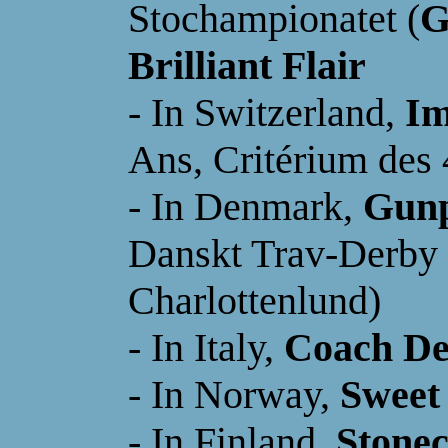
Stochampionatet (
G
Brilliant Flair
-
In Switzerland
,
Im
Ans, Critérium des
- In Denmark,
Gun
Danskt Trav-Derby 
Charlottenlund)
- In Italy,
Coach De
- I
n Norway,
Sweet 
- In Finland,
Stone