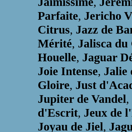
Jaimissime
,
Jérém
Parfaite
,
Jericho V
Citrus
,
Jazz de Ban
Mérité
,
Jalisca du
Houelle
,
Jaguar Dé
Joie Intense
,
Jalie 
Gloire
,
Just d'Aca
Jupiter de Vandel
,
d'Escrit
,
Jeux de l
Joyau de Jiel
,
Jagu