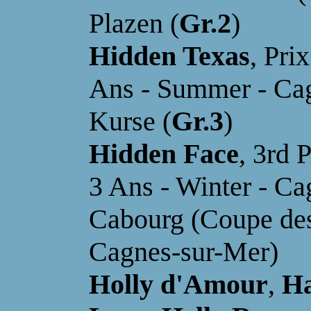
Plazen (
Gr.2
)
Hidden Texas
, Pri
Ans - Summer - Cag
Kurse (
Gr.3
)
Hidden Face
,
3r
d
P
3 Ans - Winter - C
Cabourg (Coupe de
Cagnes-sur-Me
r)
Holly d'Amour
,
Ha