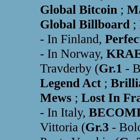
Global Bitcoin
;
M
Global Billboard
;
- In Finland,
Perfec
-
I
n Norway,
KRAE
Travderby (
Gr.1
- 
Legend Act
;
Brill
Mews
;
Lost In Fr
- In Italy,
BECOM
Vittoria (
Gr.3
- Bol