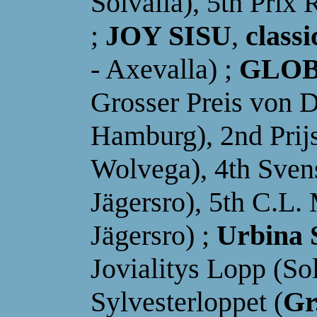
Solvalla), 5th Prix 
;
JOY SISU
,
classi
- Axevalla) ;
GLOB
Grosser Preis von D
Hamburg), 2nd Prijs
Wolvega), 4th Sven
Jägersro)
, 5th C.L.
Jägersro) ;
Urbina 
Jovialitys Lopp (Sol
Sylvesterloppet (
Gr