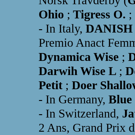
Norsk Travderby (
G
Ohio
;
Tigress O.
;
-
I
n Italy,
DANISH
Premio Anact Femm
Dynamica Wise
;
D
Darwih Wise L
;
D
Petit
;
Doer Shallo
-
I
n Germany,
Blue
-
In Switzerland
,
Ja
2 Ans
,
Grand Prix d