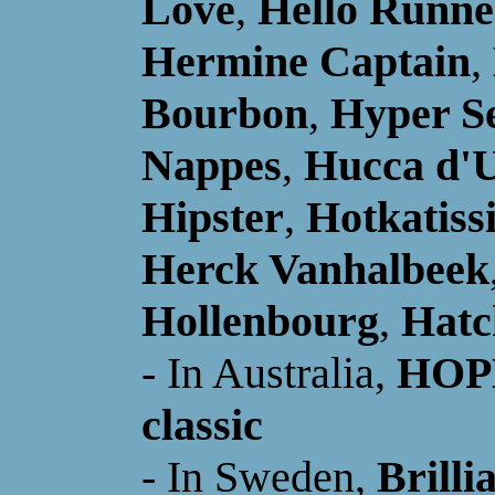
Love
,
Hello Runne
Hermine Captain
,
Bourbon
,
Hyper S
Nappes
,
Hucca d'
Hipster
,
Hotkatiss
Herck Vanhalbeek
Hollenbourg
,
Hatc
- In Australia,
HOP
classic
- In Sweden,
Brilli