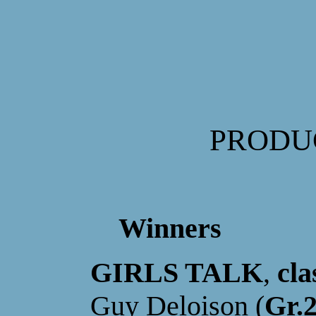
PRODU
W
inners
GIRLS TALK
,
cla
Guy Deloison
(
Gr.