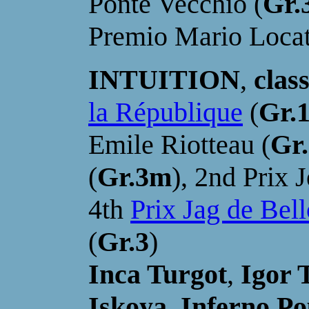
Ponte Vecchio (
Gr.
Premio Mario Locate
INTUITION
,
class
la République
(
Gr.
Emile Riotteau (
Gr
(
Gr.3m
), 2nd Prix 
4th
Prix Jag de Bel
(
Gr.3
)
Inca Turgot
,
Igor 
Iskoya
,
Inferno P