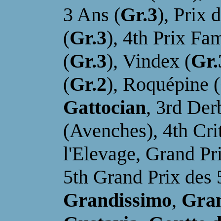
3 Ans (
Gr.3
), Prix
(
Gr.3
), 4th Prix Fa
(
Gr.3
)
, Vindex (
Gr.
(
Gr.2
), Roquépine (
Gattocian
,
3rd Der
(Avenches), 4
th
Cri
l'Elevage, Grand Pr
5th
Grand Prix des
Grandissimo
,
Gra