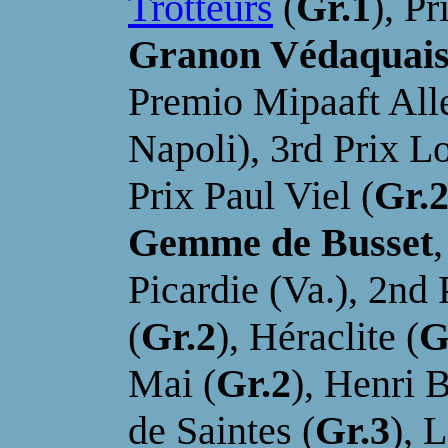
Trotteurs
(
Gr.1
), P
Granon Védaquai
Premio Mipaaft Al
Napoli), 3rd Prix L
Prix Paul Viel (
Gr.
Gemme de Busset
Picardie (Va.),
2nd
(
Gr.2
), Héraclite (
G
Mai (
Gr.2
),
Henri B
de Saintes (
Gr.3
), 