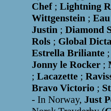
Chef
;
Lightning R
Wittgenstein
;
Eau
Justin
;
Diamond 
Rols
;
Global Dict
Estrella Briliante
Jonny le Rocker
;
;
Lacazette
;
Ravis
Bravo Victorio
;
S
-
I
n Norway,
Just P