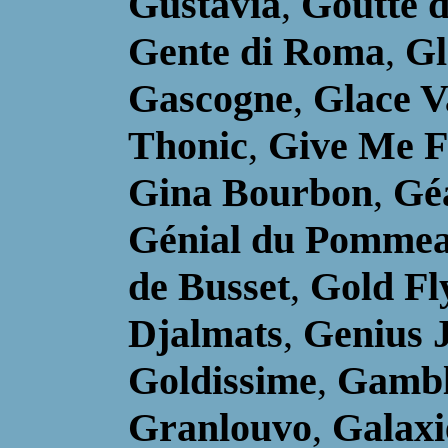
Gustavia
,
Goutte d
Gente di Roma
,
Gl
Gascogne
,
Glace Va
Thonic
,
Give Me F
Gina Bourbon
,
Géa
Génial du Pomme
de Busset
,
Gold Fl
Djalmats
,
Genius 
Goldissime
,
Gamb
Granlouvo
,
Galaxi