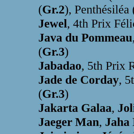
(
Gr.2
), Penthésiléa 
Jewel
, 4th Prix Fél
Java du Pommeau
(
Gr.3
)
Jabadao
, 5th Prix 
Jade de Corday
, 5
(
Gr.3
)
Jakarta Galaa
,
Jol
Jaeger Man
,
Jaha 