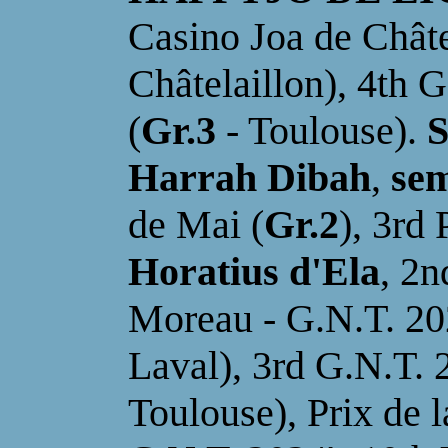
Casino Joa de Châte
Châtelaillon), 4th G
(
Gr.3
- Toulouse).
S
Harrah Dibah
,
sem
de Mai (
Gr.2
), 3rd 
Horatius d'Ela
, 2n
Moreau - G.N.T. 202
Laval), 3rd G.N.T. 2
Toulouse), Prix de 