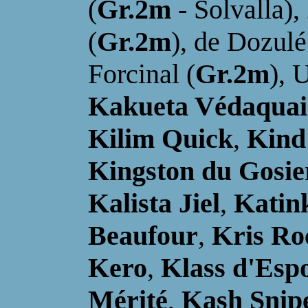
(
Gr.2m
- Solvalla),
(
Gr.2m
), de Dozulé
Forcinal (
Gr.2m
), 
Kakueta Védaquai
Kilim Quick
,
Kind
Kingston du Gosie
Kalista Jiel
,
Katin
Beaufour
,
Kris Ro
Kero
,
Klass d'Esp
Mérité
,
Kash Snip