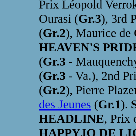
Prix Léopold Verro
Ourasi (
Gr.3
), 3rd
(
Gr.2
), Maurice de 
HEAVEN'S PRID
(
Gr.3
- Mauquenchy
(
Gr.3
- Va.), 2nd P
(
Gr.2
), Pierre Plaze
des Jeunes
(
Gr.1
).
S
H
EADLINE
, Prix 
HAPPYJO DE L