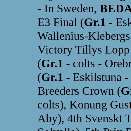
-
I
n Sweden,
BEDA
E3 Final (
Gr.1
- Es
Wallenius-Klebergs
Victory Tillys Lopp
(
Gr.1
- colts - Ore
(
Gr.1
- Eskilstuna - 
Breeders Crown (
G
colts), Konung Gust
Aby), 4th Svenskt T