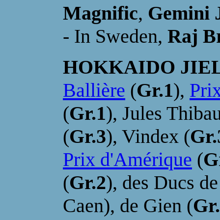
Magnific
,
Gemini J
- In Sweden,
Raj Br
HOKKAIDO JIE
Ballière
(
Gr.1
),
Pri
(
Gr.1
), Jules Thibau
(
Gr.3
), Vindex (
Gr.
Prix d'Amérique
(
G
(
Gr.2
), des Ducs d
Caen), de Gien (
Gr