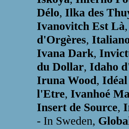
Délo
,
Ilka des Thu
Ivanovitch Est Là
,
d'Orgères
,
Italiano
Ivana Dark
,
Invic
du Dollar
,
Idaho d
Iruna Wood
,
Idéal
l'Etre
,
Ivanhoé Ma
Insert de Source
,
I
-
In Sweden
,
Global