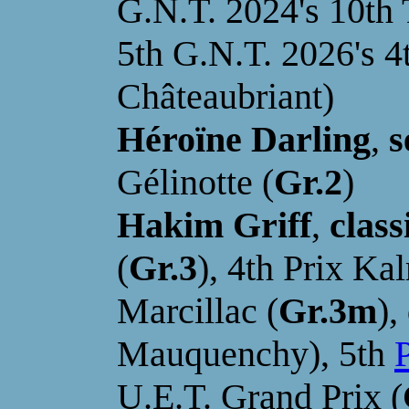
G.N.T. 2024's 10th T
5th G.N.T. 2026's 4t
Châteaubriant)
Héroïne Darling
,
s
Gélinotte (
Gr.2
)
Hakim Griff
,
class
(
Gr.3
)
,
4th Prix Kal
Marcillac (
Gr.3m
)
,
Mauquenchy)
, 5th
P
U.E.T. Grand Prix (