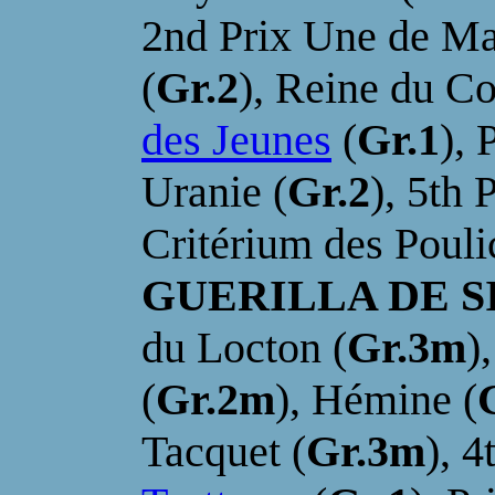
2nd Prix Une de Ma
(
Gr.2
),
Reine du Co
des Jeunes
(
Gr.1
), 
Uranie (
Gr.2
)
, 5th 
Critérium des Pouli
GUERILLA DE 
du Locton (
Gr.3m
)
(
Gr.2m
)
, Hémine (
Tacquet (
Gr.3m
), 4