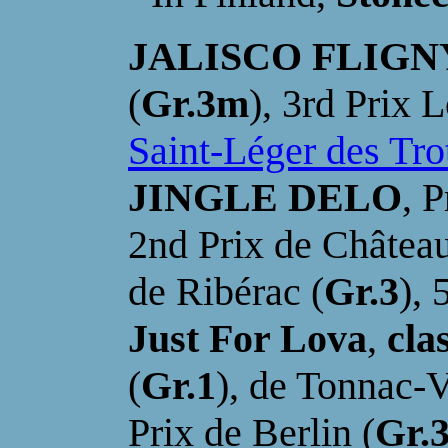
JALISCO FLIGN
(
Gr.3m
), 3rd Prix L
Saint-Léger des Tro
JINGLE DELO
, 
2nd Prix de Château
de Ribérac (
Gr.3
), 
J
ust For Lova
,
cla
(
Gr.1
), de Tonnac-V
Prix de Berlin (
Gr.