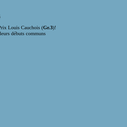
é
 Prix Louis Cauchois (
Gr.3
)!
e leurs débuts communs