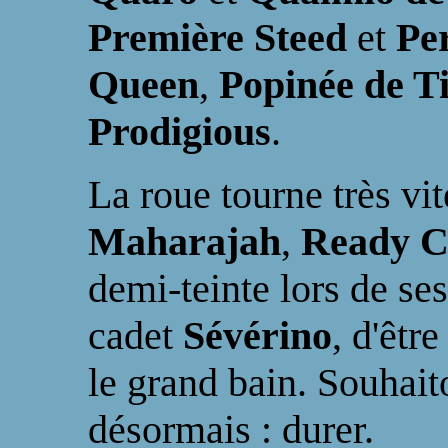
Première Steed
et
Pe
Queen
,
Popinée de T
Prodigious
.
La roue tourne très vi
Maharajah
,
Ready C
demi-teinte lors de ses
cadet
Sévérino
, d'êtr
le grand bain. Souhaito
désormais : durer.