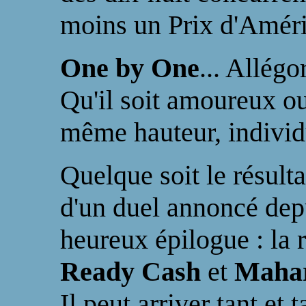
moins un Prix d'Amér
One by One
... Allégo
Qu'il soit amoureux ou
même hauteur, individu
Quelque soit le résult
d'un duel annoncé depu
heureux épilogue : la 
Ready Cash
et
Maha
Il peut arriver tant et